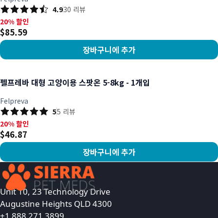
4.9
30
리뷰
20% 할인, $85.59
20% 할인
$85.59
장바구니에 추가
상품 보기
펠프레바 대형 고양이용 스팟온 5-8kg - 1개입
Felpreva
5
5
리뷰
20% 할인, $46.87
20% 할인
$46.87
장바구니에 추가
상품 보기
Unit 10, 23 Technology Drive
Augustine Heights QLD 4300
+1 888 271 3899