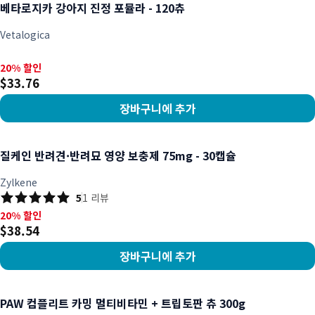
베타로지카 강아지 진정 포뮬라 - 120츄
Vetalogica
20% 할인, $33.76
20% 할인
$33.76
장바구니에 추가
상품 보기
질케인 반려견·반려묘 영양 보충제 75mg - 30캡슐
Zylkene
5
1
리뷰
20% 할인, $38.54
20% 할인
$38.54
장바구니에 추가
상품 보기
PAW 컴플리트 카밍 멀티비타민 + 트립토판 츄 300g