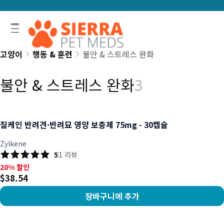
고양이
행동 & 훈련
불안 & 스트레스 완화
불안 & 스트레스 완화
3
질케인 반려견·반려묘 영양 보충제 75mg - 30캡슐
Zylkene
5
1
리뷰
20% 할인, $38.54
20% 할인
$38.54
장바구니에 추가
상품 보기