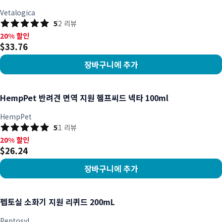
Vetalogica
5
2
리뷰
20% 할인, $33.76
20% 할인
$33.76
장바구니에 추가
상품 보기
HempPet 반려견 면역 지원 헴프씨드 넥타 100ml
HempPet
5
1
리뷰
20% 할인, $26.24
20% 할인
$26.24
장바구니에 추가
상품 보기
펩토실 소화기 지원 리퀴드 200mL
Peptosyl