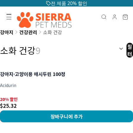
전 제품 20% 할인
강아지
건강관리
소화 건강
정렬:
(
선
필
소화 건강
9
터
강아지·고양이용 애시두린 100정
Acidurin
20% 할인, $25.32
20% 할인
$25.32
장바구니에 추가
상품 보기