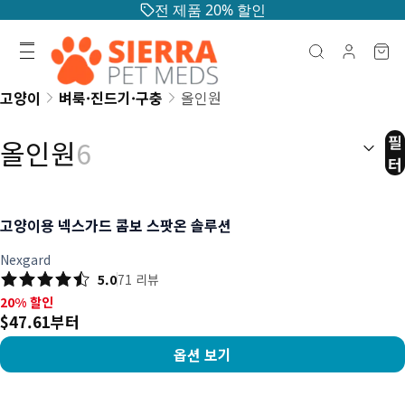
전 제품 20% 할인
고양이
벼룩·진드기·구충
올인원
정렬:
(
선
필
올인원
6
터
고양이용 넥스가드 콤보 스팟온 솔루션
Nexgard
5.0
71
리뷰
20% 할인, $47.61부터
20% 할인
$47.61부터
옵션 보기
상품 보기