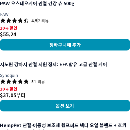
PAW 오스테오케어 관절 건강 츄 500g
PAW
4.5
2
리뷰
20% 할인, $55.24
20% 할인
$55.24
장바구니에 추가
상품 보기
시노퀸 강아지 관절 지원 정제: EFA 함유 고급 관절 케어
Synoquin
5
1
리뷰
20% 할인, $37.05부터
20% 할인
$37.05부터
옵션 보기
상품 보기
HempPet 관절·이동성 보조제 헴프씨드 넥타 오일 블렌드 + 호키