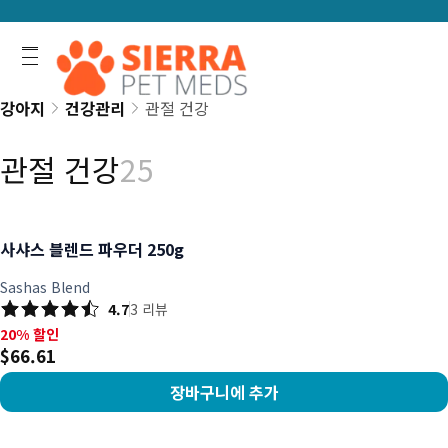
강아지
건강관리
관절 건강
관절 건강
25
사샤스 블렌드 파우더 250g
Sashas Blend
4.7
3
리뷰
20% 할인, $66.61
20% 할인
$66.61
장바구니에 추가
상품 보기