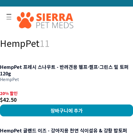
HempPet
11
HempPet 프레시 스나우트 - 반려견용 헴프·켈프·그린스 밀 토퍼
120g
HempPet
20% 할인, $42.50
20% 할인
$42.50
장바구니에 추가
상품 보기
HempPet 글랜드 이즈 - 강아지용 천연 식이섬유 & 강황 밥토퍼