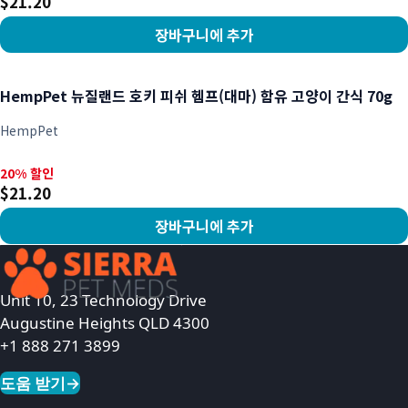
$21.20
장바구니에 추가
상품 보기
HempPet 뉴질랜드 호키 피쉬 헴프(대마) 함유 고양이 간식 70g
HempPet
20% 할인, $21.20
20% 할인
$21.20
장바구니에 추가
상품 보기
Unit 10, 23 Technology Drive
Augustine Heights QLD 4300
+1 888 271 3899
도움 받기
→