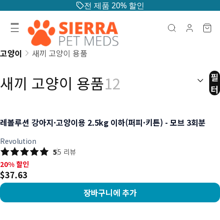
전 제품 20% 할인
고양이
새끼 고양이 용품
정렬:
(
선
필
새끼 고양이 용품
12
터
레볼루션 강아지·고양이용 2.5kg 이하(퍼피·키튼) - 모브 3회분
Revolution
5
5
리뷰
20% 할인, $37.63
20% 할인
$37.63
장바구니에 추가
상품 보기