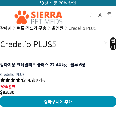
전 제품 20% 할인
강아지
벼룩·진드기·구충
올인원
Credelio PLUS
정렬:
(
선
필
Credelio PLUS
5
터
강아지용 크레델리오 플러스 22-44 kg - 블루 6정
Credelio PLUS
4.7
10
리뷰
20% 할인, $93.30
20% 할인
$93.30
장바구니에 추가
상품 보기