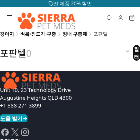
전 제품 20% 할인
강아지
벼룩·진드기·구충
장내 구충제
포판텔
정렬:
(
선
필
포판텔
0
터
Unit 10, 23 Technology Drive
Augustine Heights QLD 4300
+1 888 271 3899
도움 받기
→