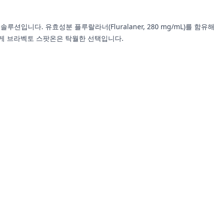
션입니다. 유효성분 플루랄라너(Fluralaner, 280 mg/mL)를 함유해
에게 브라벡토 스팟온은 탁월한 선택입니다.