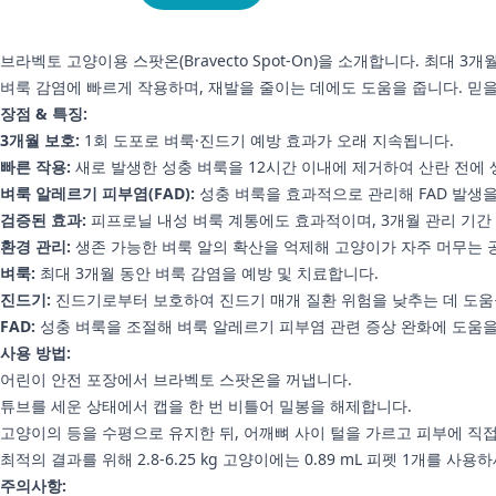
브라벡토 고양이용 스팟온(Bravecto Spot-On)을 소개합니다. 최대 
벼룩 감염에 빠르게 작용하며, 재발을 줄이는 데에도 도움을 줍니다. 
장점 & 특징:
3개월 보호:
1회 도포로 벼룩·진드기 예방 효과가 오래 지속됩니다.
빠른 작용:
새로 발생한 성충 벼룩을 12시간 이내에 제거하여 산란 전에 
벼룩 알레르기 피부염(FAD):
성충 벼룩을 효과적으로 관리해 FAD 발생을
검증된 효과:
피프로닐 내성 벼룩 계통에도 효과적이며, 3개월 관리 기간
환경 관리:
생존 가능한 벼룩 알의 확산을 억제해 고양이가 자주 머무는 
벼룩:
최대 3개월 동안 벼룩 감염을 예방 및 치료합니다.
진드기:
진드기로부터 보호하여 진드기 매개 질환 위험을 낮추는 데 도움
FAD:
성충 벼룩을 조절해 벼룩 알레르기 피부염 관련 증상 완화에 도움을
사용 방법:
어린이 안전 포장에서 브라벡토 스팟온을 꺼냅니다.
튜브를 세운 상태에서 캡을 한 번 비틀어 밀봉을 해제합니다.
고양이의 등을 수평으로 유지한 뒤, 어깨뼈 사이 털을 가르고 피부에 직
최적의 결과를 위해 2.8-6.25 kg 고양이에는 0.89 mL 피펫 1개를 
주의사항: