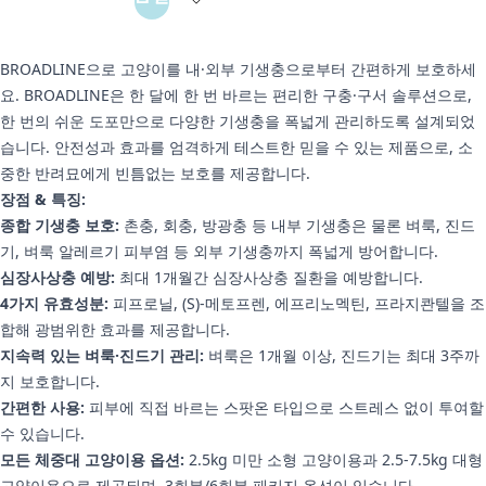
BROADLINE으로 고양이를 내·외부 기생충으로부터 간편하게 보호하세
요. BROADLINE은 한 달에 한 번 바르는 편리한 구충·구서 솔루션으로,
한 번의 쉬운 도포만으로 다양한 기생충을 폭넓게 관리하도록 설계되었
습니다. 안전성과 효과를 엄격하게 테스트한 믿을 수 있는 제품으로, 소
중한 반려묘에게 빈틈없는 보호를 제공합니다.
장점 & 특징:
종합 기생충 보호:
촌충, 회충, 방광충 등 내부 기생충은 물론 벼룩, 진드
기, 벼룩 알레르기 피부염 등 외부 기생충까지 폭넓게 방어합니다.
심장사상충 예방:
최대 1개월간 심장사상충 질환을 예방합니다.
4가지 유효성분:
피프로닐, (S)-메토프렌, 에프리노멕틴, 프라지콴텔을 조
합해 광범위한 효과를 제공합니다.
지속력 있는 벼룩·진드기 관리:
벼룩은 1개월 이상, 진드기는 최대 3주까
지 보호합니다.
간편한 사용:
피부에 직접 바르는 스팟온 타입으로 스트레스 없이 투여할
수 있습니다.
모든 체중대 고양이용 옵션:
2.5kg 미만 소형 고양이용과 2.5-7.5kg 대형
고양이용으로 제공되며, 3회분/6회분 패키지 옵션이 있습니다.