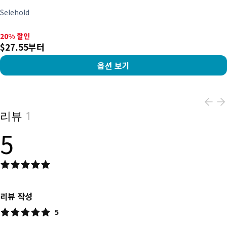
Selehold
20% 할인, $27.55부터
20% 할인
$27.55부터
옵션 보기
View product
리뷰
1
5
리뷰 작성
5