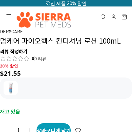
전 제품 20% 할인
DERMCARE
덤케어 파이오헥스 컨디셔닝 로션 100mL
리뷰 작성하기
0
0
리뷰
20% 할인, $21.55
20% 할인
$21.55
재고 있음
장바구니에 담기