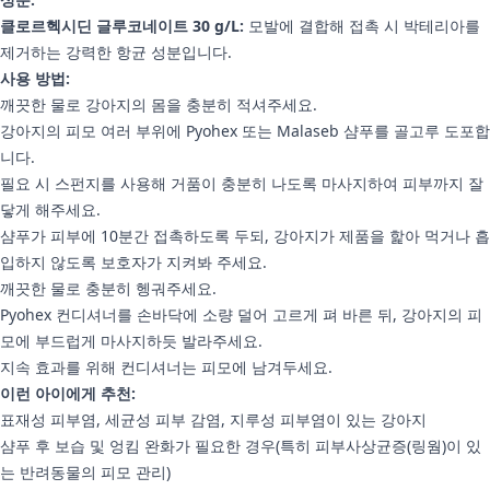
클로르헥시딘 글루코네이트 30 g/L:
모발에 결합해 접촉 시 박테리아를
제거하는 강력한 항균 성분입니다.
사용 방법:
깨끗한 물로 강아지의 몸을 충분히 적셔주세요.
강아지의 피모 여러 부위에 Pyohex 또는 Malaseb 샴푸를 골고루 도포합
니다.
필요 시 스펀지를 사용해 거품이 충분히 나도록 마사지하여 피부까지 잘
닿게 해주세요.
샴푸가 피부에 10분간 접촉하도록 두되, 강아지가 제품을 핥아 먹거나 흡
입하지 않도록 보호자가 지켜봐 주세요.
깨끗한 물로 충분히 헹궈주세요.
Pyohex 컨디셔너를 손바닥에 소량 덜어 고르게 펴 바른 뒤, 강아지의 피
모에 부드럽게 마사지하듯 발라주세요.
지속 효과를 위해 컨디셔너는 피모에 남겨두세요.
이런 아이에게 추천:
표재성 피부염, 세균성 피부 감염, 지루성 피부염이 있는 강아지
샴푸 후 보습 및 엉킴 완화가 필요한 경우(특히 피부사상균증(링웜)이 있
는 반려동물의 피모 관리)