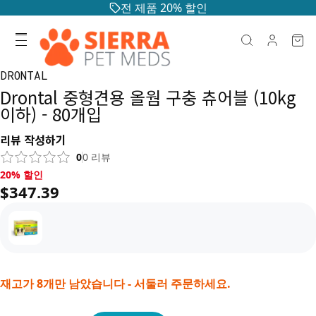
전 제품 20% 할인
DRONTAL
Drontal 중형견용 올웜 구충 츄어블 (10kg
이하) - 80개입
리뷰 작성하기
0
0
리뷰
20% 할인, $347.39
20% 할인
$347.39
재고가 8개만 남았습니다 - 서둘러 주문하세요.