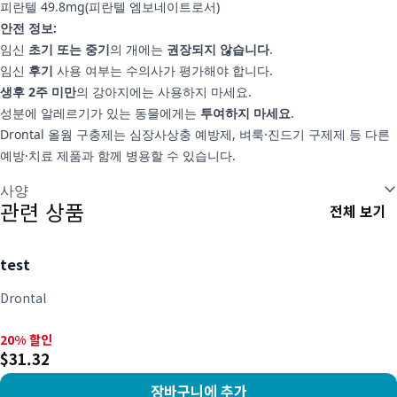
피란텔 49.8mg(피란텔 엠보네이트로서)
안전 정보:
임신
초기 또는 중기
의 개에는
권장되지 않습니다
.
임신
후기
사용 여부는 수의사가 평가해야 합니다.
생후 2주 미만
의 강아지에는 사용하지 마세요.
성분에 알레르기가 있는 동물에게는
투여하지 마세요
.
Drontal 올웜 구충제는 심장사상충 예방제, 벼룩·진드기 구제제 등 다른
예방·치료 제품과 함께 병용할 수 있습니다.
추가 정보
사양
관련 상품
전체 보기
test
Drontal
20% 할인, $31.32
20% 할인
$31.32
장바구니에 추가