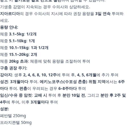
기생충 감염이 지속되는 경우 수의사와 상담하세요.
지아르디아
의 경우 수의사의 지시에 따라 권장 용량을
3일 연속
투여하
세요.
용량 안내:
체중
3.1–5kg
:
1/2개
체중
5.1–10kg
:
1개
체중
10.1–15kg
:
1과 1/2개
체중
15.1–20kg
:
2개
체중
20kg 초과
: 체중에 맞춰 용량을 조절하여 투여
구충 권장 주기:
강아지
: 생후
2, 4, 6, 8, 10, 12주
에 투여 후,
4, 5, 6개월
에 추가 투여
성견
:
3개월마다
투여.
에키노코쿠스(수포성 촌충) 위험 지역
에서는
6주
마다
투여.
편충
이 우려되는 경우
6–8주마다
투여
임신/수유 중 암컷
:
교배 시
투여 후
분만 10일 전
, 그리고
분만 후 2주 및
4주
에 투여, 이후
3개월마다
투여
성분:
페반텔 250mg
프라지콴텔 50mg