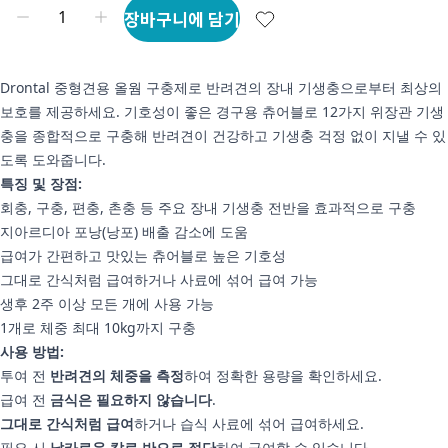
장바구니에 담기
Drontal 중형견용 올웜 구충제로 반려견의 장내 기생충으로부터 최상의
보호를 제공하세요. 기호성이 좋은 경구용 츄어블로 12가지 위장관 기생
충을 종합적으로 구충해 반려견이 건강하고 기생충 걱정 없이 지낼 수 있
도록 도와줍니다.
특징 및 장점:
회충, 구충, 편충, 촌충 등 주요 장내 기생충 전반을 효과적으로 구충
지아르디아 포낭(낭포) 배출 감소에 도움
급여가 간편하고 맛있는 츄어블로 높은 기호성
그대로 간식처럼 급여하거나 사료에 섞어 급여 가능
생후 2주 이상 모든 개에 사용 가능
1개로 체중 최대 10kg까지 구충
사용 방법:
투여 전
반려견의 체중을 측정
하여 정확한 용량을 확인하세요.
급여 전
금식은 필요하지 않습니다
.
그대로 간식처럼 급여
하거나 습식 사료에 섞어 급여하세요.
필요 시
날카로운 칼로 반으로 절단
하여 급여할 수 있습니다.