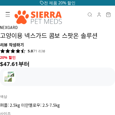
전 제품 20% 할인
NEXGARD
고양이용 넥스가드 콤보 스팟온 솔루션
리뷰 작성하기
5.0
71
리뷰
20% 할인, $47.61부터
20% 할인
$47.61부터
색상
퍼플: 2.5kg 미만
옐로우: 2.5-7.5kg
사이즈