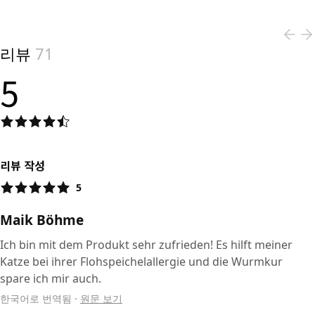
View product
리뷰
71
5
리뷰 작성
5
Maik Böhme
Ich bin mit dem Produkt sehr zufrieden! Es hilft meiner
Katze bei ihrer Flohspeichelallergie und die Wurmkur
spare ich mir auch.
한국어로 번역됨
·
원문 보기