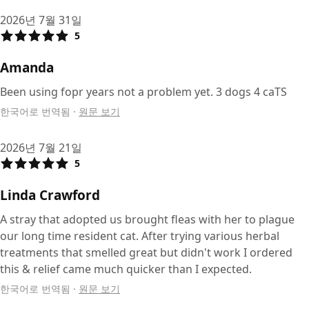
2026년 7월 31일
5
Amanda
Been using fopr years not a problem yet. 3 dogs 4 caTS
한국어로 번역됨
·
원문 보기
2026년 7월 21일
5
Linda Crawford
A stray that adopted us brought fleas with her to plague
our long time resident cat. After trying various herbal
treatments that smelled great but didn't work I ordered
this & relief came much quicker than I expected.
한국어로 번역됨
·
원문 보기