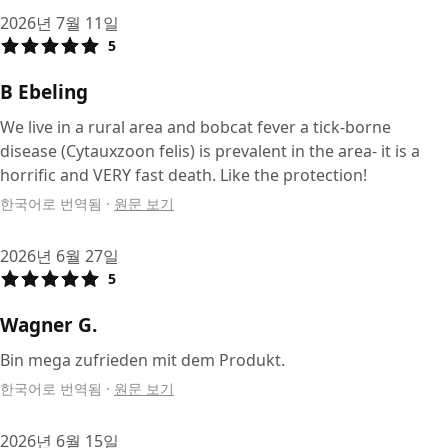
2026년 7월 11일
5
B Ebeling
We live in a rural area and bobcat fever a tick-borne
disease (Cytauxzoon felis) is prevalent in the area- it is a
horrific and VERY fast death. Like the protection!
한국어로 번역됨
·
원문 보기
2026년 6월 27일
5
Wagner G.
Bin mega zufrieden mit dem Produkt.
한국어로 번역됨
·
원문 보기
2026년 6월 15일