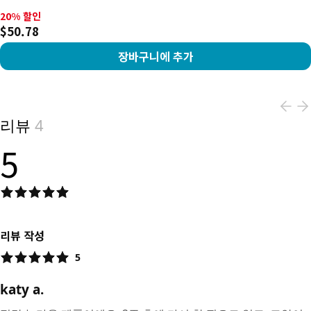
20% 할인, $50.78
20% 할인
$50.78
장바구니에 추가
View product
리뷰
4
5
리뷰 작성
5
katy a.