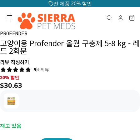
전 제품 20% 할인
PROFENDER
고양이용 Profender 올웜 구충제 5-8 kg - 레
드 2회분
리뷰 작성하기
5
4
리뷰
20% 할인, $30.63
20% 할인
$30.63
재고 있음