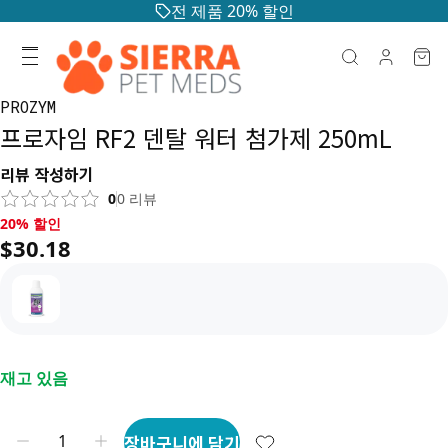
전 제품 20% 할인
PROZYM
프로자임 RF2 덴탈 워터 첨가제 250mL
리뷰 작성하기
0
0
리뷰
20% 할인, $30.18
20% 할인
$30.18
재고 있음
장바구니에 담기