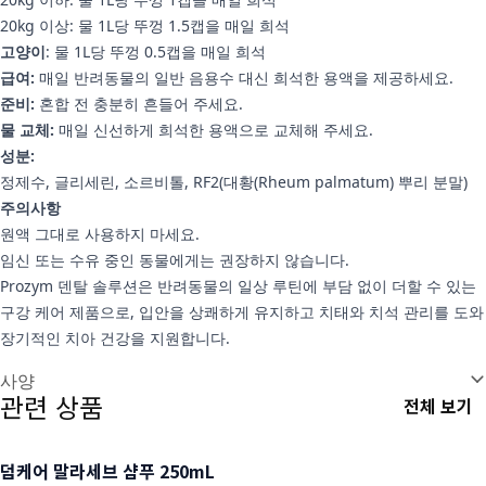
20kg 이상: 물 1L당 뚜껑 1.5캡을 매일 희석
고양이
: 물 1L당 뚜껑 0.5캡을 매일 희석
급여:
매일 반려동물의 일반 음용수 대신 희석한 용액을 제공하세요.
준비:
혼합 전 충분히 흔들어 주세요.
물 교체:
매일 신선하게 희석한 용액으로 교체해 주세요.
성분:
정제수, 글리세린, 소르비톨, RF2(대황(Rheum palmatum) 뿌리 분말)
주의사항
원액 그대로 사용하지 마세요.
임신 또는 수유 중인 동물에게는 권장하지 않습니다.
Prozym 덴탈 솔루션은 반려동물의 일상 루틴에 부담 없이 더할 수 있는
구강 케어 제품으로, 입안을 상쾌하게 유지하고 치태와 치석 관리를 도와
장기적인 치아 건강을 지원합니다.
추가 정보
사양
관련 상품
전체 보기
덤케어 말라세브 샴푸 250mL