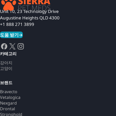
Unit 10, 23 Technology Drive
Augustine Heights QLD 4300
+1 888 271 3899
도움 받기
→
카테고리
강아지
고양이
브랜드
Bravecto
Vetalogica
Nexgard
Drontal
Stronghold