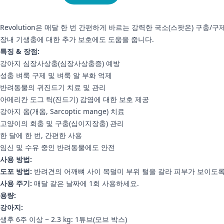
Revolution은 매달 한 번 간편하게 바르는 강력한 국소(스팟온) 구
장내 기생충에 대한 추가 보호에도 도움을 줍니다.
특징 & 장점:
강아지 심장사상충(심장사상충증) 예방
성충 벼룩 구제 및 벼룩 알 부화 억제
반려동물의 귀진드기 치료 및 관리
아메리칸 도그 틱(진드기) 감염에 대한 보호 제공
강아지 옴(개옴, Sarcoptic mange) 치료
고양이의 회충 및 구충(십이지장충) 관리
한 달에 한 번, 간편한 사용
임신 및 수유 중인 반려동물에도 안전
사용 방법:
도포 방법:
반려견의 어깨뼈 사이 목덜미 부위 털을 갈라 피부가 보이도록 
사용 주기:
매달 같은 날짜에 1회 사용하세요.
용량:
강아지:
생후 6주 이상 ~ 2.3 kg: 1튜브(모브 박스)