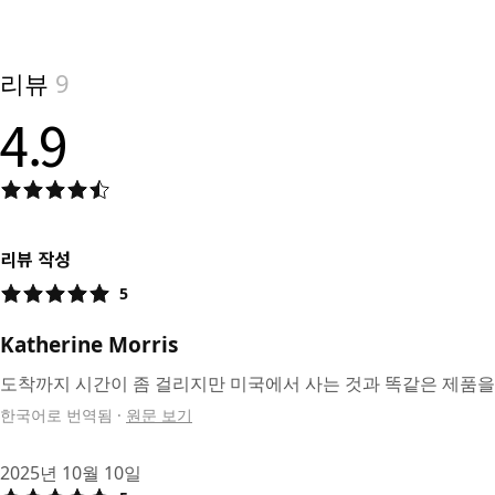
View product
리뷰
9
4.9
리뷰 작성
5
Katherine Morris
도착까지 시간이 좀 걸리지만 미국에서 사는 것과 똑같은 제품을 
한국어로 번역됨
·
원문 보기
2025년 10월 10일