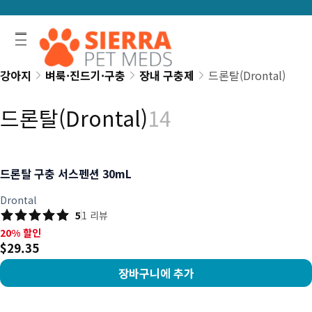
강아지
벼룩·진드기·구충
장내 구충제
드론탈(Drontal)
드론탈(Drontal)
14
드론탈 구충 서스펜션 30mL
Drontal
5
1
리뷰
20% 할인, $29.35
20% 할인
$29.35
장바구니에 추가
상품 보기