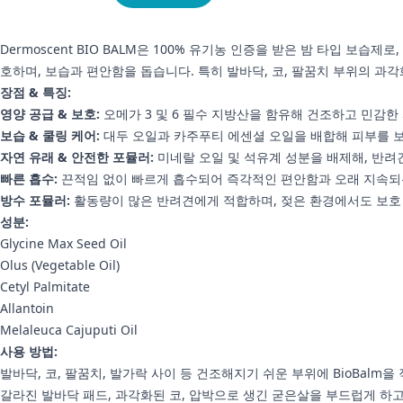
Dermoscent BIO BALM은 100% 유기농 인증을 받은 밤 타입 
호하며, 보습과 편안함을 돕습니다. 특히 발바닥, 코, 팔꿈치 부위의 
장점 & 특징:
영양 공급 & 보호:
오메가 3 및 6 필수 지방산을 함유해 건조하고 민감한
보습 & 쿨링 케어:
대두 오일과 카주푸티 에센셜 오일을 배합해 피부를 
자연 유래 & 안전한 포뮬러:
미네랄 오일 및 석유계 성분을 배제해, 반려
빠른 흡수:
끈적임 없이 빠르게 흡수되어 즉각적인 편안함과 오래 지속되
방수 포뮬러:
활동량이 많은 반려견에게 적합하며, 젖은 환경에서도 보호
성분:
Glycine Max Seed Oil
Olus (Vegetable Oil)
Cetyl Palmitate
Allantoin
Melaleuca Cajuputi Oil
사용 방법:
발바닥, 코, 팔꿈치, 발가락 사이 등 건조해지기 쉬운 부위에 BioBalm을
갈라진 발바닥 패드, 과각화된 코, 압박으로 생긴 굳은살을 부드럽게 하