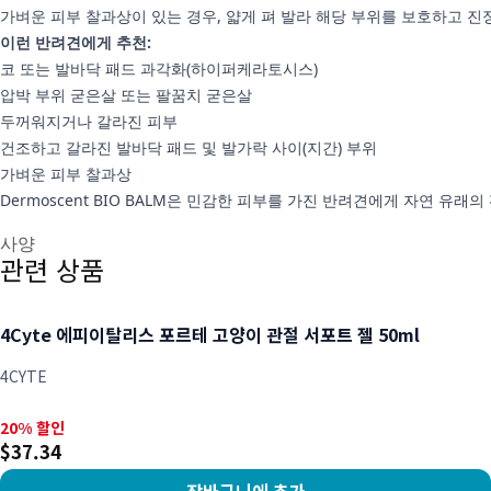
가벼운 피부 찰과상이 있는 경우, 얇게 펴 발라 해당 부위를 보호하고 진
이런 반려견에게 추천:
코 또는 발바닥 패드 과각화(하이퍼케라토시스)
압박 부위 굳은살 또는 팔꿈치 굳은살
두꺼워지거나 갈라진 피부
건조하고 갈라진 발바닥 패드 및 발가락 사이(지간) 부위
가벼운 피부 찰과상
Dermoscent BIO BALM은 민감한 피부를 가진 반려견에게 자연 유
추가 정보
사양
관련 상품
4Cyte 에피이탈리스 포르테 고양이 관절 서포트 젤 50ml
4CYTE
20% 할인, $37.34
20% 할인
$37.34
장바구니에 추가