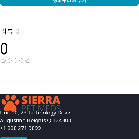
View product
리뷰
0
0
Unit 10, 23 Technology Drive
Augustine Heights QLD 4300
+1 888 271 3899